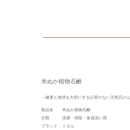
米ぬか植物石鹸
～健康と地球を大切にする公害のない天然石け
製品名
米ぬか植物石鹸
分類
洗濯・掃除・食器洗い用
ブランド
ミセル