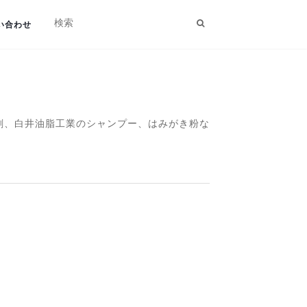
い合わせ
洗剤、白井油脂工業のシャンプー、はみがき粉な
。