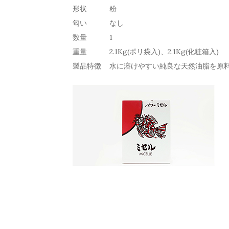
形状
粉
匂い
なし
数量
1
重量
2.1Kg(ポリ袋入)、2.1Kg(化粧箱入)
製品特徴
水に溶けやすい純良な天然油脂を原