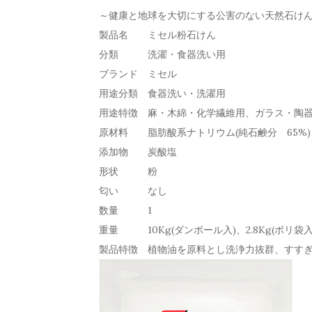
～健康と地球を大切にする公害のない天然石け
製品名
ミセル粉石けん
分類
洗濯・食器洗い用
ブランド
ミセル
用途分類
食器洗い・洗濯用
用途特徴
麻・木綿・化学繊維用、ガラス・陶
原材料
脂肪酸系ナトリウム(純石鹸分 65%
添加物
炭酸塩
形状
粉
匂い
なし
数量
1
重量
10Kg(ダンボール入)、2.8Kg(ポリ袋
製品特徴
植物油を原料とし洗浄力抜群、すす