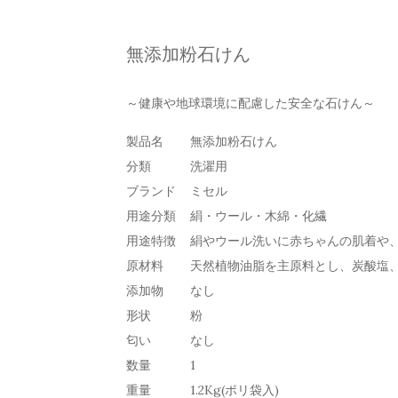
無添加粉石けん
～健康や地球環境に配慮した安全な石けん～
製品名
無添加粉石けん
分類
洗濯用
ブランド
ミセル
用途分類
絹・ウール・木綿・化繊
用途特徴
絹やウール洗いに赤ちゃんの肌着や
原材料
天然植物油脂を主原料とし、炭酸塩
添加物
なし
形状
粉
匂い
なし
数量
1
重量
1.2Kg(ポリ袋入)