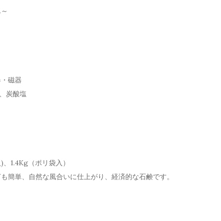
ん～
器・磁器
)、炭酸塩
入)、1.4Kg（ポリ袋入）
ぎも簡単、自然な風合いに仕上がり、経済的な石鹸です。