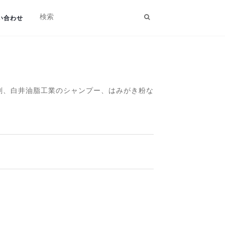
い合わせ
洗剤、白井油脂工業のシャンプー、はみがき粉な
。